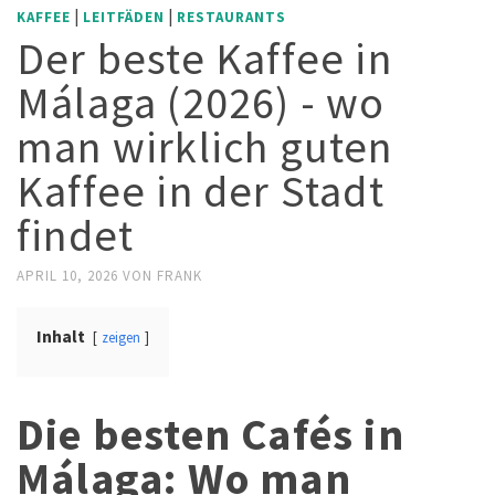
|
|
KAFFEE
LEITFÄDEN
RESTAURANTS
Der beste Kaffee in
Málaga (2026) - wo
man wirklich guten
Kaffee in der Stadt
findet
APRIL 10, 2026
VON
FRANK
Inhalt
zeigen
Die besten Cafés in
Málaga: Wo man