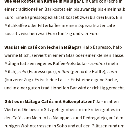
Wie viel kostet ein Kaffee in Málaga?
Ein Café con leche in
einer traditionellen Bar kostet ein bis zwanzig bis eineinhalb
Euro. Eine Espressospezialität kostet zwei bis drei Euro. Ein
Milchkaffee oder Filterkaffee in einem Spezialitätencafé
kostet zwischen zwei Euro fünfzig und vier Euro.
Was ist ein café con leche in Málaga?
Halb Espresso, halb
warme Milch, serviert in einem Glas oder einer kleinen Tasse.
Málaga hat sein eigenes Kaffee-Vokabular -
sombra
(mehr
Milch),
solo
(Espresso pur),
mitad
(genau die Hälfte),
corto
(kürzerer Zug). Es ist keine Latte. Er ist eine eigene Sache,
und in einer guten traditionellen Bar wird er richtig gemacht.
Gibt es in Málaga Cafés mit Außenplätzen?
Ja - in allen
Vierteln. Die besten Sitzgelegenheiten im Freien gibt es in
den Cafés am Meer in La Malagueta und Pedregalejo, auf den
ruhigen Wohnterrassen in Soho und auf den Plätzen rund um