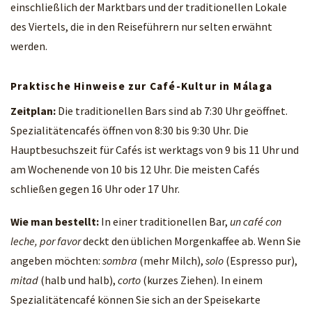
einschließlich der Marktbars und der traditionellen Lokale
des Viertels, die in den Reiseführern nur selten erwähnt
werden.
Praktische Hinweise zur Café-Kultur in Málaga
Zeitplan:
Die traditionellen Bars sind ab 7:30 Uhr geöffnet.
Spezialitätencafés öffnen von 8:30 bis 9:30 Uhr. Die
Hauptbesuchszeit für Cafés ist werktags von 9 bis 11 Uhr und
am Wochenende von 10 bis 12 Uhr. Die meisten Cafés
schließen gegen 16 Uhr oder 17 Uhr.
Wie man bestellt:
In einer traditionellen Bar,
un café con
leche, por favor
deckt den üblichen Morgenkaffee ab. Wenn Sie
angeben möchten:
sombra
(mehr Milch),
solo
(Espresso pur),
mitad
(halb und halb),
corto
(kurzes Ziehen). In einem
Spezialitätencafé können Sie sich an der Speisekarte