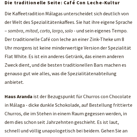
Die traditionelle Seite: Café Con Leche-Kultur
Die Kaffeetradition Málagas unterscheidet sich deutlich von
der Welt des Spezialitätenkaffees. Sie hat ihre eigene Sprache
–
sombra
,
mitad
,
corto
,
largo
,
solo
- und sein eigenes Tempo.
Der traditionelle Café con leche an einer Zink-Theke um 8
Uhr morgens ist keine minderwertige Version der Spezialität
Flat White. Es ist ein anderes Getränk, das einem anderen
Zweck dient, und die besten traditionellen Bars machen es
genauso gut wie alles, was die Spezialitätenabteilung
anbietet.
Haus Aranda
ist der Bezugspunkt für Churros con Chocolate
in Málaga - dicke dunkle Schokolade, auf Bestellung frittierte
Churros, die im Stehen in einem Raum gegessen werden, in
dem dies schon seit Jahrzehnten geschieht. Es ist laut,
schnell und völlig unapologetisch bei beidem. Gehen Sie an