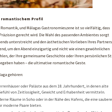
 romantischem Profil
 Romantik, und Málagas Gastronomieszene ist so vielfältig, dass
 Präzision gerecht wird. Die Wahl des passenden Ambientes sorgt
ends unterstreicht und den ästhetischen Vorlieben Ihres Partners
dend, um den Abend einzigartig und nicht wie einen gewöhnlichen
ählen, der Ihre gemeinsame Geschichte oder Ihren persönlichen St
h gegeben haben – die ultimative romantische Geste.
laga gehören:
rrenhäuser oder Paläste aus dem 18. Jahrhundert, in denen alte
efühl von Zeitlosigkeit, Gewicht und Erhabenheit vermitteln.
rne Räume in Soho oder in der Nähe des Hafens, die eine saubere
r moderne Paare bieten.