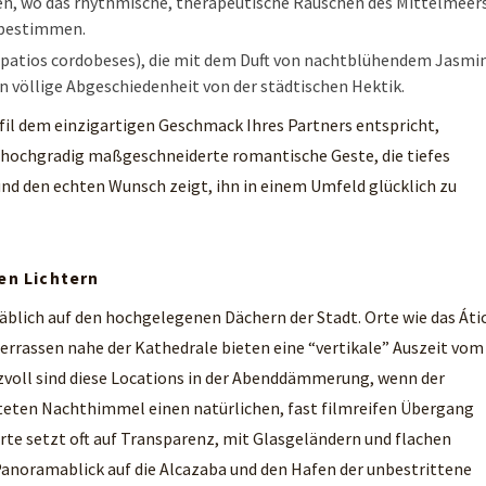
n, wo das rhythmische, therapeutische Rauschen des Mittelmeer
s bestimmen.
patios cordobeses), die mit dem Duft von nachtblühendem Jasmi
n völlige Abgeschiedenheit von der städtischen Hektik.
fil dem einzigartigen Geschmack Ihres Partners entspricht,
e hochgradig maßgeschneiderte romantische Geste, die tiefes
d den echten Wunsch zeigt, ihn in einem Umfeld glücklich zu
en Lichtern
täblich auf den hochgelegenen Dächern der Stadt. Orte wie das Áti
errassen nahe der Kathedrale bieten eine “vertikale” Auszeit vom
izvoll sind diese Locations in der Abenddämmerung, wenn der
eten Nachthimmel einen natürlichen, fast filmreifen Übergang
Orte setzt oft auf Transparenz, mit Glasgeländern und flachen
Panoramablick auf die Alcazaba und den Hafen der unbestrittene