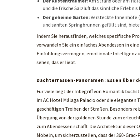
Der Küstenträumer:
Am Strand oder am Hafe
und die frische Salzluft das sinnliche Erlebni
Der geheime Garten:
Versteckte Innenhöfe (
und sanften Springbrunnen gefüllt sind, biete
Indem Sie herausfinden, welches spezifische Pro
verwandeln Sie ein einfaches Abendessen in ein
Einfühlungsvermögen, emotionale Intelligenz un
sehen, das er liebt.
Dachterrassen-Panoramen: Essen über d
Für viele liegt der Inbegriff von Romantik buchs
im AC Hotel Málaga Palacio oder die eleganten T
geschäftigen Treiben der Straßen. Besonders re
Übergang von der goldenen Stunde zum erleucht
zum Abendessen schafft. Die Architektur dieser 
Möbeln, um sicherzustellen, dass der 360-Grad-