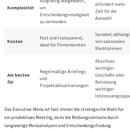
sorgfältig ausgewählt,
erfordert mehr
Komplexität
um
Zeit für die
Entscheidungsmüdigkeit
Auswahl
zu vermeiden.
Variabel; abhäng
Fest und transparent;
Kosten
von saisonalen
ideal für Firmenkonten
Marktpreisen
Abschluss
wichtiger
Regelmäßige Briefings
Am besten
Geschäfte oder
und
für
Betreuung
Projektaktualisierungen
wichtiger
Interessengrupp
Das Executive-Menü ist fast immer die strategische Wahl für
ein produktives Meeting, da es die Reibungsverluste durch
langwierige Menüanalysen und Entscheidungsfindung