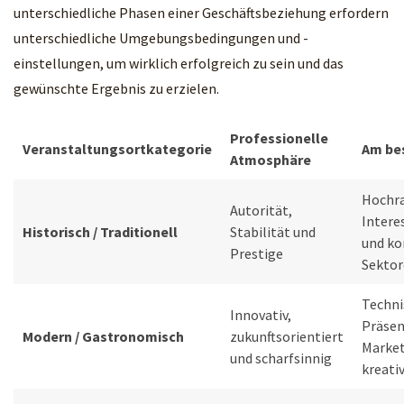
unterschiedliche Phasen einer Geschäftsbeziehung erfordern
unterschiedliche Umgebungsbedingungen und -
einstellungen, um wirklich erfolgreich zu sein und das
gewünschte Ergebnis zu erzielen.
Professionelle
Veranstaltungsortkategorie
Am be
Atmosphäre
Hochr
Autorität,
Intere
Historisch / Traditionell
Stabilität und
und ko
Prestige
Sekto
Techni
Innovativ,
Präsen
Modern / Gastronomisch
zukunftsorientiert
Market
und scharfsinnig
kreati