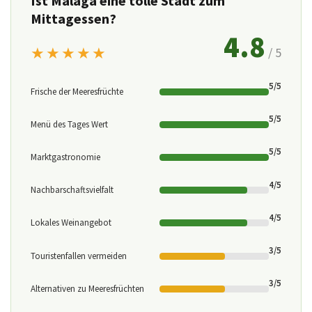
Ist Málaga eine tolle Stadt zum
Mittagessen?
4.8
★★★★★
/ 5
5/5
Frische der Meeresfrüchte
5/5
Menü des Tages Wert
5/5
Marktgastronomie
4/5
Nachbarschaftsvielfalt
4/5
Lokales Weinangebot
3/5
Touristenfallen vermeiden
3/5
Alternativen zu Meeresfrüchten