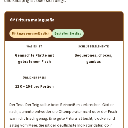
und knusprig ist oder sich biegt.
🐟 Fritura malagueña
Mittagessen unerlässlich
Bestellen Sie dies
WAS ES IST
SCHLÜSSELELEMENTE
Gemischte Platte mit
Boquerones, chocos,
gebratenem Fisch
gambas
ÜBLICHER PREIS
12 € – 20 € pro Portion
Der Test: Der Teig sollte beim Reinbeißen zerbrechen. Gibt er
nach, stimmte entweder die Öltemperatur nicht oder der Fisch
war nicht frisch genug. Eine gute Fritura ist leicht, trocken und
salzig vom Meer. Sie ist der deutlichste Indikator dafür, ob in