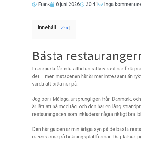
Frank
8 juni 2026
20:41
Inga kommentar
Innehåll
visa
Bästa restaurangern
Fuengirola får inte alltid en rättvis röst när folk 
det – men matscenen här är mer intressant än rykte
värda att sitta ner på.
Jag bor i Málaga, ursprungligen från Danmark, oc
är lätt att nå med tåg, och den har en lång stra
restaurangscen som inkluderar några riktigt bra lok
Den här guiden är min ärliga syn på de bästa rest
recensioner på bokningsplattformar. De platser ja