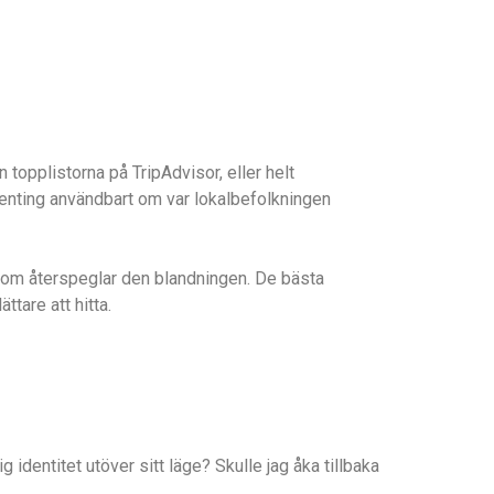
n topplistorna på TripAdvisor, eller helt
genting användbart om var lokalbefolkningen
som återspeglar den blandningen. De bästa
ttare att hitta.
g identitet utöver sitt läge? Skulle jag åka tillbaka