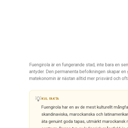
Fuengirola är en fungerande stad, inte bara en sem
antyder. Den permanenta befolkningen skapar en g
matekonomin är nästan alltid mer prisvärd och ofta
💡
KUL FAKTA
Fuengirola har en av de mest kulturellt mångfa
skandinaviska, marockanska och latinamerikans
äta genuint goda tapas, utmärkt marockansk m