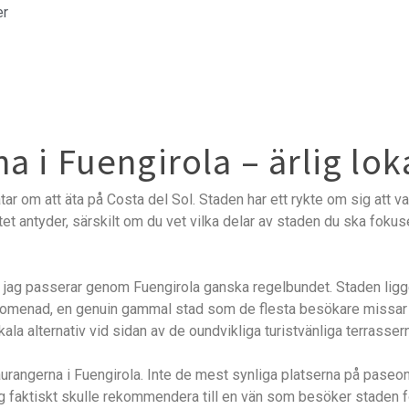
er
a i Fuengirola – ärlig lo
pratar om att äta på Costa del Sol. Staden har ett rykte om sig att 
t antyder, särskilt om du vet vilka delar av staden du ska fokus
h jag passerar genom Fuengirola ganska regelbundet. Staden ligg
ndpromenad, en genuin gammal stad som de flesta besökare missar 
ala alternativ vid sidan av de oundvikliga turistvänliga terrasser
aurangerna i Fuengirola. Inte de mest synliga platserna på paseo
g faktiskt skulle rekommendera till en vän som besöker staden fö