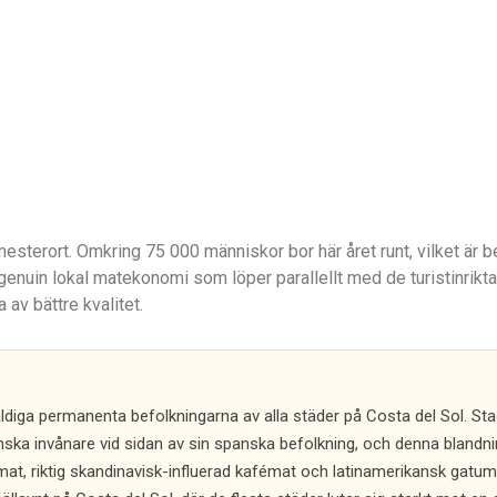
esterort. Omkring 75 000 människor bor här året runt, vilket är be
enuin lokal matekonomi som löper parallellt med de turistinrikt
 av bättre kvalitet.
ldiga permanenta befolkningarna av alla städer på Costa del Sol. Sta
ka invånare vid sidan av sin spanska befolkning, och denna blandni
at, riktig skandinavisk-influerad kafémat och latinamerikansk gatum