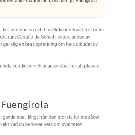
n dominerande mattradition, och det gör Fuengirola
 la Constitución och Los Boliches-kvarteret öster
et runt Castillo de Sohail i västra änden av
n ger dig en bra uppfattning om hela utbudet av
 hela kustlinjen och är användbar för att planera
 Fuengirola
gamla stan, långt från den största turiststråket,
r exakt vad du behöver veta om kvaliteten.