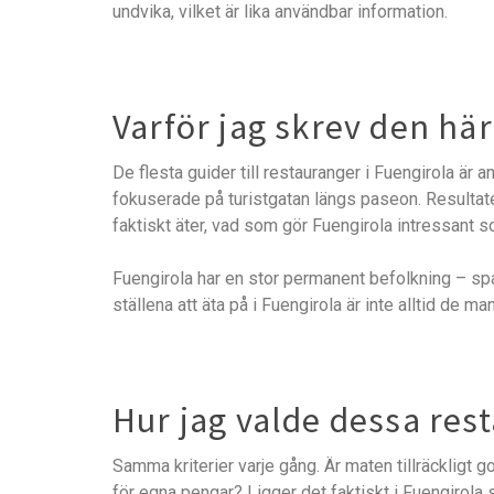
undvika, vilket är lika användbar information.
Varför jag skrev den hä
De flesta guider till restauranger i Fuengirola är a
fokuserade på turistgatan längs paseon. Resultate
faktiskt äter, vad som gör Fuengirola intressant s
Fuengirola har en stor permanent befolkning – sp
ställena att äta på i Fuengirola är inte alltid de ma
Hur jag valde dessa res
Samma kriterier varje gång. Är maten tillräckligt go
för egna pengar? Ligger det faktiskt i Fuengirola 