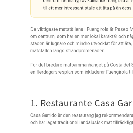
centrum. Denna typ av kulinarisk mångfald är s
till ett mer intressant ställe att äta på än dess
De viktigaste matställena i Fuengirola är Paseo 
om centrum, som har en mer lokal karaktär och någr
staden är lugnare och mindre utvecklat för att ät
matställen längs strandpromenaden.
För det bredare matsammanhanget på Costa del Sol
en flerdagarsresplan som inkluderar Fuengirola t
1. Restaurante Casa Gar
Casa Garrido är den restaurang jag rekommenderar a
och har lagat traditionell andalusisk mat tillräckli