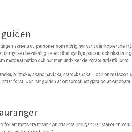
r guiden
ntingen skrivna av personer som aldrig har varit där, kopierade frå
t är mycket bevakning av ett fåtal synliga platser och nästan in
om matdestination och hur man undviker de värsta turistfällorna.
anska, brittiska, skandinaviska, marockanska – och en matscen 
n hittar först. Den här guiden är ett försök att göra de användbara lä
tauranger
d för att motivera resan? Är priserna rimliga? Har stället en verkli
snarare än bara i närheten?