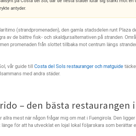
ällsynt på Costa del Sol, där de flesta städer lutar sig starkt mot e
 rykte antyder.
Marítimo (strandpromenaden), den gamla stadsdelen runt Plaza de
a av de bättre fisk- och skaldjursalternativen på stranden. Områd
a, men promenaden från slottet tillbaka mot centrum längs strande
, vår guide till
Costa del Sols restauranger och matguide
täcker
illsammans med andra städer.
rido – den bästa restaurangen i
llra mest när någon frågar mig om mat i Fuengirola. Den ligger i 
gt länge för att ha utvecklat en lojal lokal följarskara som berätta