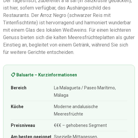
Der Tagesfisch, zubereitet a la sal (in Salzkruste gebacken),
ist hier, sofern verfügbar, das Aushängeschild des
Restaurants. Der Arroz Negro (schwarzer Reis mit
Tintenfischtinte) ist hervorragend und harmoniert wunderbar
mit einem Glas des lokalen Weißweins. Für einen leichteren
Genuss bieten sich die kalten Meeresfrüchteplatten als guter
Einstieg an, begleitet von einem Getränk, während Sie sich
für weitere Gerichte entscheiden.
📋 Baluarte – Kurzinformationen
Bereich
La Malagueta / Paseo Marítimo,
Málaga
Küche
Moderne andalusische
Meeresfrüchte
Preisniveau
€€€ – gehobenes Segment
Am besten geeignet
Spezielle Mittagessen,