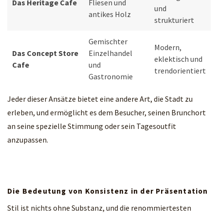
Das Heritage Cafe
Fliesen und
und
antikes Holz
strukturiert
Gemischter
Modern,
Das Concept Store
Einzelhandel
eklektisch und
Cafe
und
trendorientiert
Gastronomie
Jeder dieser Ansätze bietet eine andere Art, die Stadt zu
erleben, und ermöglicht es dem Besucher, seinen Brunchort
an seine spezielle Stimmung oder sein Tagesoutfit
anzupassen.
Die Bedeutung von Konsistenz in der Präsentation
Stil ist nichts ohne Substanz, und die renommiertesten