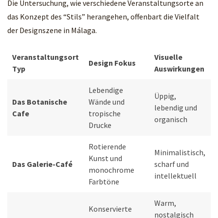
Die Untersuchung, wie verschiedene Veranstaltungsorte an
das Konzept des “Stils” herangehen, offenbart die Vielfalt
der Designszene in Málaga.
Veranstaltungsort
Visuelle
Design Fokus
Typ
Auswirkungen
Lebendige
Üppig,
Das Botanische
Wände und
lebendig und
Cafe
tropische
organisch
Drucke
Rotierende
Minimalistisch,
Kunst und
Das Galerie-Café
scharf und
monochrome
intellektuell
Farbtöne
Warm,
Konservierte
nostalgisch